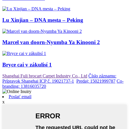
Lu Xinjian – DNA mesta – Peking
Marcel van doorn-Nyumba Ya Kinooni 2
Bryce cai v zákulisí 1
Shanghai Fuli brocart Carpet Industry Co., Ltd
Číslo záznamu:
Prípravok Shanghai ICP č. 19021737-1
Predaj: 15021999787
Co-
branding: 13816035720
Poslať email
x