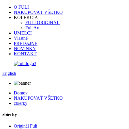
O FULI
NAKUPOVAŤ VŠETKO
KOLEKCIA
FULI ORIGINÁL
Fuli Art
UMELCI
Vlastné
PREDAJNE
NOVINKY
KONTAKT
English
Domov
NAKUPOVAŤ VŠETKO
zbierky
zbierky
Originál Fuli