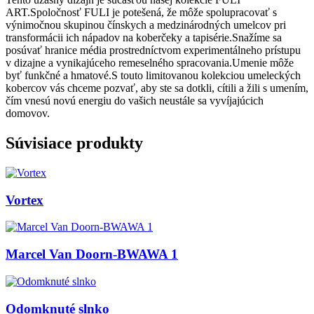
ART.Spoločnosť FULI je potešená, že môže spolupracovať s
výnimočnou skupinou čínskych a medzinárodných umelcov pri
transformácii ich nápadov na koberčeky a tapisérie.Snažíme sa
posúvať hranice média prostredníctvom experimentálneho prístupu
v dizajne a vynikajúceho remeselného spracovania.Umenie môže
byť funkčné a hmatové.S touto limitovanou kolekciou umeleckých
kobercov vás chceme pozvať, aby ste sa dotkli, cítili a žili s umením,
čím vnesú novú energiu do vašich neustále sa vyvíjajúcich
domovov.
Súvisiace produkty
Vortex
Marcel Van Doorn-BWAWA 1
Odomknuté slnko