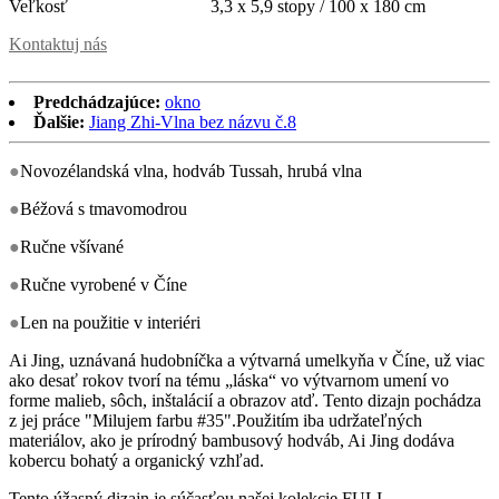
Veľkosť
3,3 x 5,9 stopy / 100 x 180 cm
Kontaktuj nás
Predchádzajúce:
okno
Ďalšie:
Jiang Zhi-Vlna bez názvu č.8
●
Novozélandská vlna, hodváb Tussah, hrubá vlna
●
Béžová s tmavomodrou
●
Ručne všívané
●
Ručne vyrobené v Číne
●
Len na použitie v interiéri
Ai Jing, uznávaná hudobníčka a výtvarná umelkyňa v Číne, už viac
ako desať rokov tvorí na tému „láska“ vo výtvarnom umení vo
forme malieb, sôch, inštalácií a obrazov atď. Tento dizajn pochádza
z jej práce "Milujem farbu #35".Použitím iba udržateľných
materiálov, ako je prírodný bambusový hodváb, Ai Jing dodáva
kobercu bohatý a organický vzhľad.
Tento úžasný dizajn je súčasťou našej kolekcie FULI