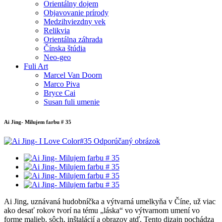
Orientálny dojem
Objavovanie prírody
Medzihviezdny vek
Relikvia
Orientálna záhrada
Čínska štúdia
Neo-geo
Fuli Art
Marcel Van Doorn
Marco Piva
Bryce Cai
Susan fuli umenie
Ai Jing- Milujem farbu # 35
Ai Jing, uznávaná hudobníčka a výtvarná umelkyňa v Číne, už viac
ako desať rokov tvorí na tému „láska“ vo výtvarnom umení vo
forme malieb, sôch, inštalácií a obrazov atď. Tento dizajn pochádza