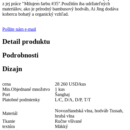
z jej práce "Milujem farbu #35".Použitím iba udržateľných
materiálov, ako je prírodný bambusový hodváb, Ai Jing dodáva
kobercu bohatý a organický vzhľad.
Pošlite nám e-mail
Detail produktu
Podrobnosti
Dizajn
cena
28 260 USD/kus
Min.Objednané množstvo
1 kus
Port
Šanghaj
Platobné podmienky
L/C, D/A, D/P, T/T
Novozélandská vlna, hodváb Tussah,
Materiál
hrubá vlna
Tkanie
Ručne všívané
textúra
Mäkký