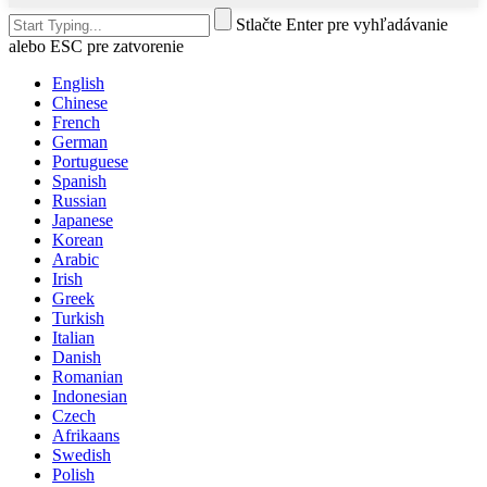
Stlačte Enter pre vyhľadávanie
alebo ESC pre zatvorenie
English
Chinese
French
German
Portuguese
Spanish
Russian
Japanese
Korean
Arabic
Irish
Greek
Turkish
Italian
Danish
Romanian
Indonesian
Czech
Afrikaans
Swedish
Polish