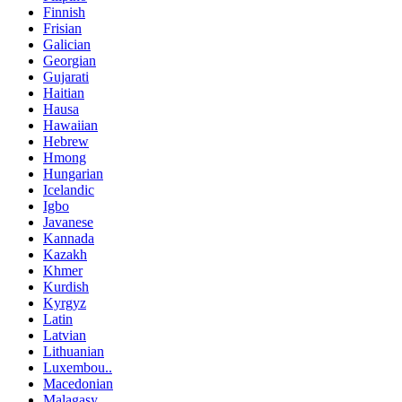
Finnish
Frisian
Galician
Georgian
Gujarati
Haitian
Hausa
Hawaiian
Hebrew
Hmong
Hungarian
Icelandic
Igbo
Javanese
Kannada
Kazakh
Khmer
Kurdish
Kyrgyz
Latin
Latvian
Lithuanian
Luxembou..
Macedonian
Malagasy