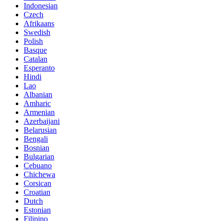
Indonesian
Czech
Afrikaans
Swedish
Polish
Basque
Catalan
Esperanto
Hindi
Lao
Albanian
Amharic
Armenian
Azerbaijani
Belarusian
Bengali
Bosnian
Bulgarian
Cebuano
Chichewa
Corsican
Croatian
Dutch
Estonian
Filipino