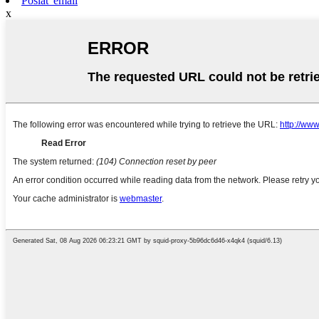
Poslať email
x