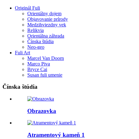
Originál Fuli
Orientálny dojem
Objavovanie prírody
Medzihviezdny vek
Relikvia
Orientálna záhrada
Čínska štúdia
Neo-geo
Fuli Art
Marcel Van Doorn
Marco Piva
Bryce Cai
Susan fuli umenie
Čínska štúdia
Obrazovka
Atramentový kameň 1