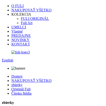
O FULI
NAKUPOVAŤ VŠETKO
KOLEKCIA
FULI ORIGINÁL
Fuli Art
UMELCI
Vlastné
PREDAJNE
NOVINKY
KONTAKT
English
Domov
NAKUPOVAŤ VŠETKO
zbierky
Originál Fuli
Čínska štúdia
zbierky