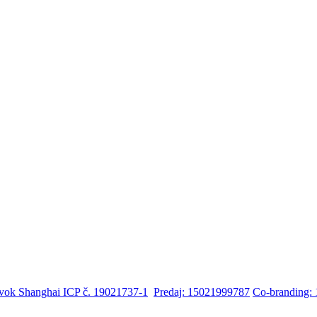
avok Shanghai ICP č. 19021737-1
Predaj: 15021999787
Co-branding: