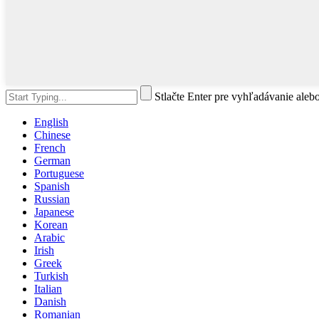
Stlačte Enter pre vyhľadávanie aleb
English
Chinese
French
German
Portuguese
Spanish
Russian
Japanese
Korean
Arabic
Irish
Greek
Turkish
Italian
Danish
Romanian