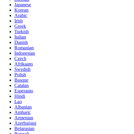
Japanese
Korean
Arabic
Irish
Greek
Turkish
Italian
Danish
Romanian
Indonesian
Czech
Afrikaans
Swedish
Polish
Basque
Catalan
Esperanto
Hindi
Lao
Albanian
Amharic
Armenian
Azerbaijani
Belarusian
Bengali