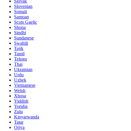
Slovak
Slovenian
Somali
Samoan
Scots Gaelic
Shona
Sindhi
Sundanese
Swahili
Tajik
Tamil
Telugu
Thai
Ukrainian
Urdu
Uzbek
Vietnamese
Welsh
Xhosa
Yiddish
Yoruba
Zulu
Kinyarwanda
Tatar
Oriya