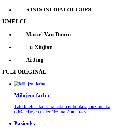
KINOONI DIALOUGUES
UMELCI
Marcel Van Doorn
Lu Xinjian
Ai Jing
FULI ORIGINÁL
Milujem farbu
Táto farebná tapiséria bola navrhnutá s použitím iba
udržateľných materiálov na tému lásky.
Pasienky