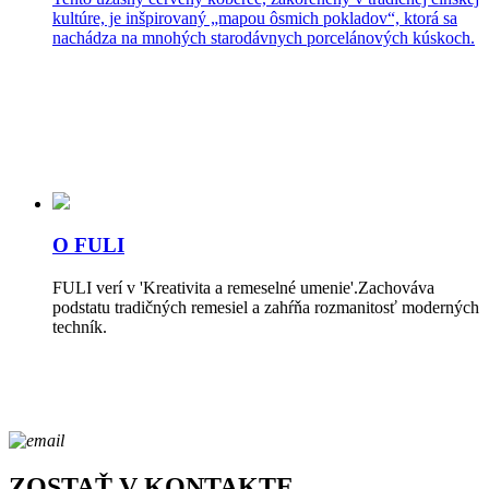
kultúre, je inšpirovaný „mapou ôsmich pokladov“, ktorá sa
nachádza na mnohých starodávnych porcelánových kúskoch.
O FULI
FULI verí v 'Kreativita a remeselné umenie'.Zachováva
podstatu tradičných remesiel a zahŕňa rozmanitosť moderných
techník.
ZOSTAŤ V KONTAKTE