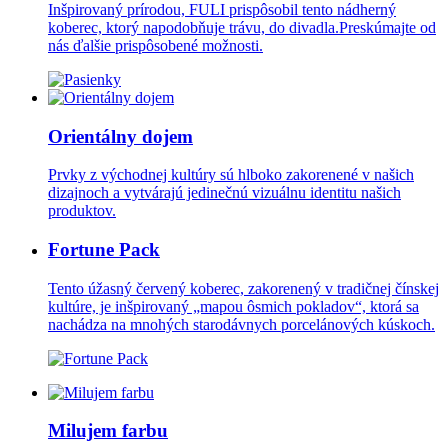
Inšpirovaný prírodou, FULI prispôsobil tento nádherný
koberec, ktorý napodobňuje trávu, do divadla.Preskúmajte od
nás ďalšie prispôsobené možnosti.
Orientálny dojem
Prvky z východnej kultúry sú hlboko zakorenené v našich
dizajnoch a vytvárajú jedinečnú vizuálnu identitu našich
produktov.
Fortune Pack
Tento úžasný červený koberec, zakorenený v tradičnej čínskej
kultúre, je inšpirovaný „mapou ôsmich pokladov“, ktorá sa
nachádza na mnohých starodávnych porcelánových kúskoch.
Milujem farbu