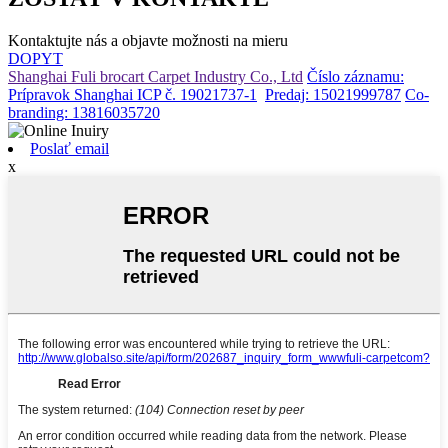
Kontaktujte nás a objavte možnosti na mieru
DOPYT
Shanghai Fuli brocart Carpet Industry Co., Ltd
Číslo záznamu:
Prípravok Shanghai ICP č. 19021737-1
Predaj: 15021999787
Co-
branding: 13816035720
Poslať email
x