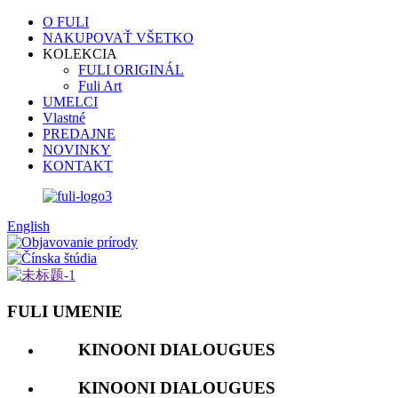
O FULI
NAKUPOVAŤ VŠETKO
KOLEKCIA
FULI ORIGINÁL
Fuli Art
UMELCI
Vlastné
PREDAJNE
NOVINKY
KONTAKT
English
FULI UMENIE
KINOONI DIALOUGUES
KINOONI DIALOUGUES