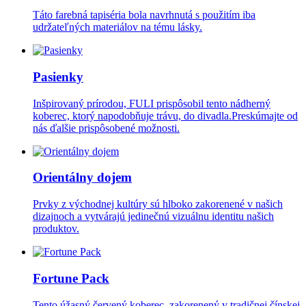
Táto farebná tapiséria bola navrhnutá s použitím iba
udržateľných materiálov na tému lásky.
Pasienky
Inšpirovaný prírodou, FULI prispôsobil tento nádherný
koberec, ktorý napodobňuje trávu, do divadla.Preskúmajte od
nás ďalšie prispôsobené možnosti.
Orientálny dojem
Prvky z východnej kultúry sú hlboko zakorenené v našich
dizajnoch a vytvárajú jedinečnú vizuálnu identitu našich
produktov.
Fortune Pack
Tento úžasný červený koberec, zakorenený v tradičnej čínskej